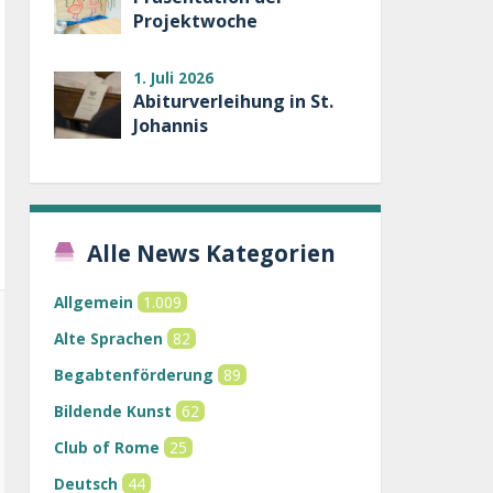
Projektwoche
1. Juli 2026
Abiturverleihung in St.
Johannis
Alle News Kategorien
Allgemein
1.009
Alte Sprachen
82
Begabtenförderung
89
Bildende Kunst
62
Club of Rome
25
Deutsch
44