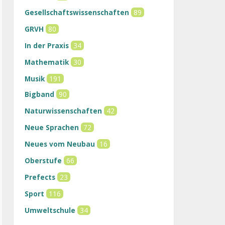
Gesellschaftswissenschaften
89
GRVH
80
In der Praxis
34
Mathematik
30
Musik
191
Bigband
90
Naturwissenschaften
42
Neue Sprachen
72
Neues vom Neubau
16
Oberstufe
66
Prefects
23
Sport
116
Umweltschule
34