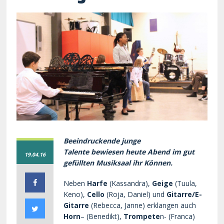
Beeindruckende junge
Talente bewiesen heute Abend im gut
19.04.16
gefüllten Musiksaal ihr Können.
Neben
Harfe
(Kassandra),
Geige
(Tuula,
Keno),
Cello
(Roja, Daniel) und
Gitarre/E-
Gitarre
(Rebecca, Janne) erklangen auch
Horn
– (Benedikt),
Trompete
n- (Franca)