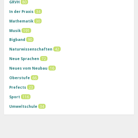
GRVH
80
In der Praxis
34
Mathematik
30
Musik
191
Bigband
90
Naturwissenschaften
42
Neue Sprachen
72
Neues vom Neubau
16
Oberstufe
66
Prefects
23
Sport
116
Umweltschule
34