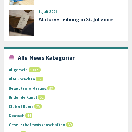
1. Juli 2026
Abiturverleihung in St. Johannis
Alle News Kategorien
Allgemein
1.009
Alte Sprachen
82
Begabtenförderung
89
Bildende Kunst
62
Club of Rome
25
Deutsch
44
Gesellschaftswissenschaften
89