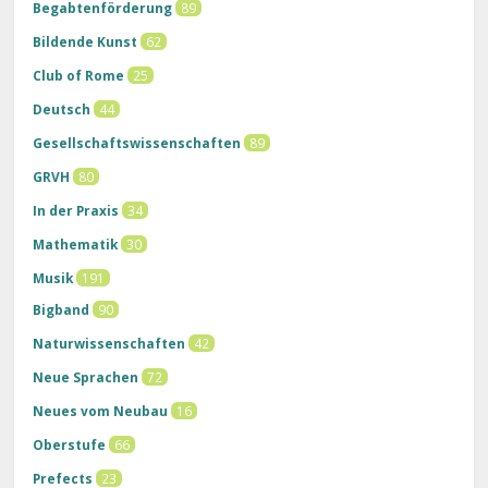
Begabtenförderung
89
Bildende Kunst
62
Club of Rome
25
Deutsch
44
Gesellschaftswissenschaften
89
GRVH
80
In der Praxis
34
Mathematik
30
Musik
191
Bigband
90
Naturwissenschaften
42
Neue Sprachen
72
Neues vom Neubau
16
Oberstufe
66
Prefects
23