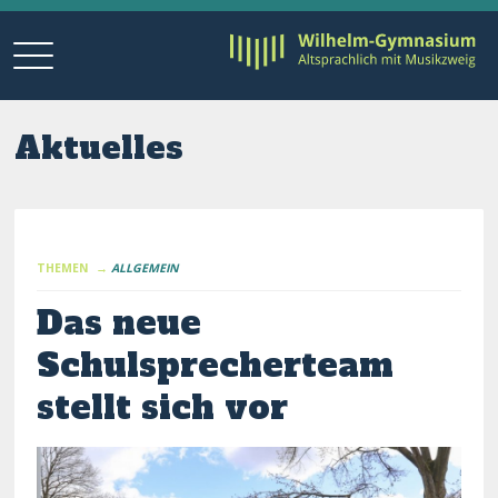
Aktuelles
THEMEN →
ALLGEMEIN
Das neue
Schulsprecherteam
stellt sich vor