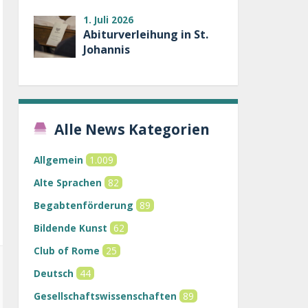
1. Juli 2026
Abiturverleihung in St.
Johannis
Alle News Kategorien
Allgemein
1.009
Alte Sprachen
82
Begabtenförderung
89
Bildende Kunst
62
Club of Rome
25
Deutsch
44
Gesellschaftswissenschaften
89