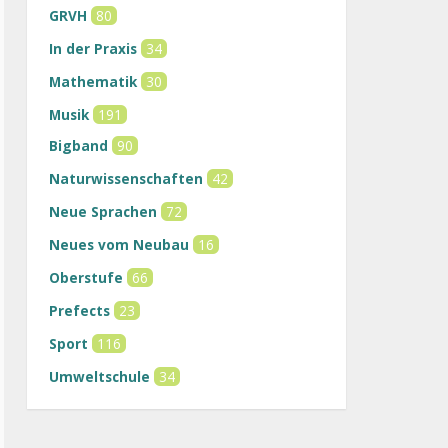
GRVH
80
In der Praxis
34
Mathematik
30
Musik
191
Bigband
90
Naturwissenschaften
42
Neue Sprachen
72
Neues vom Neubau
16
Oberstufe
66
Prefects
23
Sport
116
Umweltschule
34