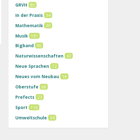
GRVH
80
In der Praxis
34
Mathematik
30
Musik
191
Bigband
90
Naturwissenschaften
42
Neue Sprachen
72
Neues vom Neubau
16
Oberstufe
66
Prefects
23
Sport
116
Umweltschule
34