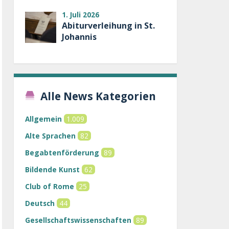
1. Juli 2026
Abiturverleihung in St.
Johannis
Alle News Kategorien
Allgemein
1.009
Alte Sprachen
82
Begabtenförderung
89
Bildende Kunst
62
Club of Rome
25
Deutsch
44
Gesellschaftswissenschaften
89