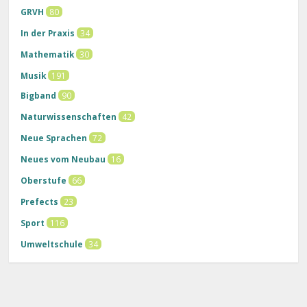
GRVH
80
In der Praxis
34
Mathematik
30
Musik
191
Bigband
90
Naturwissenschaften
42
Neue Sprachen
72
Neues vom Neubau
16
Oberstufe
66
Prefects
23
Sport
116
Umweltschule
34