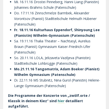
Mi. 16.11.16 Drostei Pinneberg, Hanni Liang (Pianistin)
Johannes-Brahms-Schule (Patenschule)
Do. 17.11.16 Zinnschmelze Barmbek, Alexander
Vorontsov (Pianist) Stadtteilschule Helmuth Hübener
(Patenschule)
Fr. 18.11.16 Kulturhaus Eppendorf, Shinyoung Lee
(Pianistin) Wilhelm-Gymnasium (Patenschule)
Sa. 19.11.16 Thalia Theater – Nachtasyl, Aurelius
Braun (Pianist) Gymnasium Kaiser-Friedrich-Ufer
(Patenschule)
So. 20.11.16 LOLA, Jelizaveta Vaziljeva (Pianistin)
Stadtteilschule Lohbrügge (Patenschule)
Mo.21.11.16 Tangomatrix, Adam Boeker (Pianist)
Wilhelm Gymnasium (Patenschule)
Di. 22.11.16 MS Stubnitz, Nina Gurol (Pianistin) Helene-
Lange Gymnasium (Patenschule)
Die Programme der Konzerte von „zwölf.orte /
Klassik in deinem Kiez“ sind
hier
detailliert
aufgeführt.