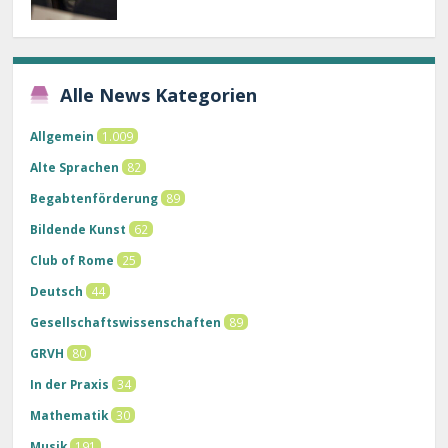
Alle News Kategorien
Allgemein
1.009
Alte Sprachen
82
Begabtenförderung
89
Bildende Kunst
62
Club of Rome
25
Deutsch
44
Gesellschaftswissenschaften
89
GRVH
80
In der Praxis
34
Mathematik
30
Musik
191