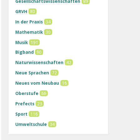
Gesellschaftswissenschaften
89
GRVH
80
In der Praxis
34
Mathematik
30
Musik
191
Bigband
90
Naturwissenschaften
42
Neue Sprachen
72
Neues vom Neubau
16
Oberstufe
66
Prefects
23
Sport
116
Umweltschule
34